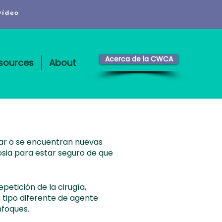
vídeo
Acerca de la CWCA
sources
About
ar o se encuentran nuevas
psia para estar seguro de que
petición de la cirugía,
 tipo diferente de agente
nfoques.