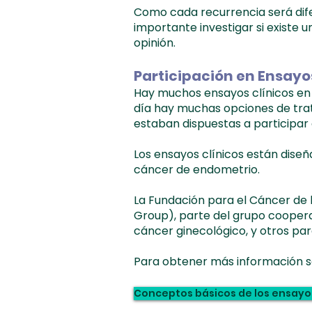
Como cada recurrencia será difer
importante investigar si existe
opinión.
Participación en Ensayo
Hay muchos ensayos clínicos en 
día hay muchas opciones de tra
estaban dispuestas a participar 
Los ensayos clínicos están dise
cáncer de endometrio.
La Fundación para el Cáncer de
Group), parte del grupo coopera
cáncer ginecológico, y otros par
Para obtener más información sobr
Fuente:
Fundación para la Mujer
C
Conceptos básicos de los ensayos