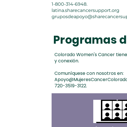
1-800-314-6948.
latina.sharecancersupport.org
gruposdeapoyo@sharecancersup
Programas d
Colorado Women's Cancer tiene
y conexión.
Comuníquese con nosotros en:
Apoyo@MujeresCancerColorado
720-3519-3122.