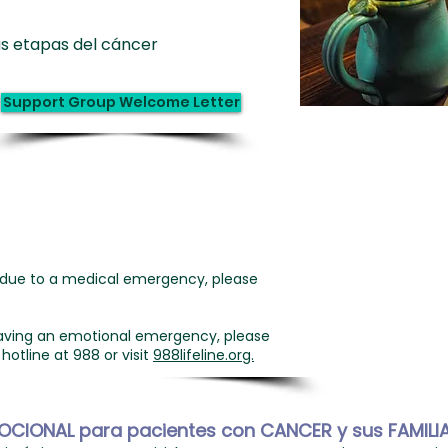
as etapas del cáncer
Support Group Welcome Letter
lp due to a medical emergency, please
e having an emotional emergency, please
 hotline at 988 or visit
988lifeline.org.
OCIONAL para pacientes con CANCER y sus FAMILI