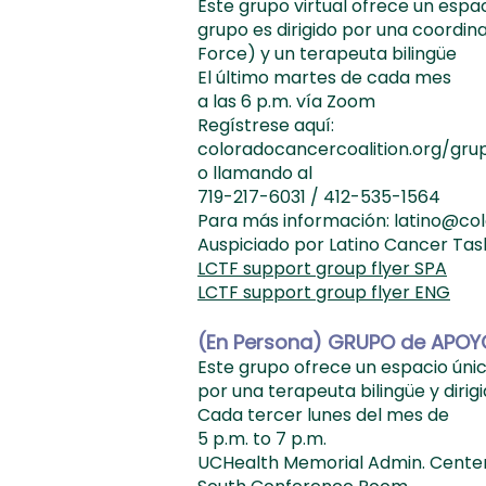
Este grupo virtual ofrece un espa
grupo es dirigido por una coordi
Force) y un terapeuta bilingüe
El último martes de cada mes
a las 6 p.m. vía Zoom
Regístrese aquí:
coloradocancercoalition.org/gr
o llamando al
719-217-6031 / 412-535-1564
Para más información: latino@co
Auspiciado por Latino Cancer Ta
LCTF support group flyer SPA
LCTF support group flyer ENG
(En Persona) GRUPO de APOY
Este grupo ofrece un espacio úni
por una terapeuta bilingüe y diri
Cada tercer lunes del mes de
5 p.m. to 7 p.m.
UCHealth Memorial Admin. Cente