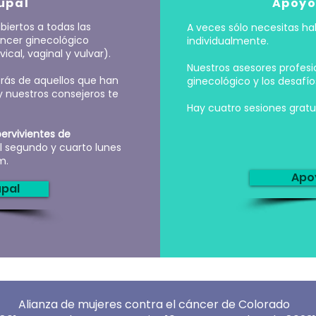
upal
Apoyo
iertos a todas las
A veces sólo necesitas ha
áncer ginecológico
individualmente.
ical, vaginal y vulvar).
Nuestros asesores profesi
rás de aquellos que han
ginecológico y los desafí
y nuestros consejeros te
Hay cuatro sesiones gratui
ervivientes de
l segundo y cuarto lunes
m.
Apoy
upal
Alianza de mujeres contra el cáncer de Colorado