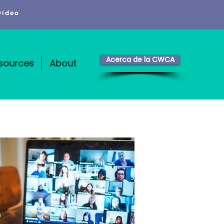
vídeo
Acerca de la CWCA
sources
About