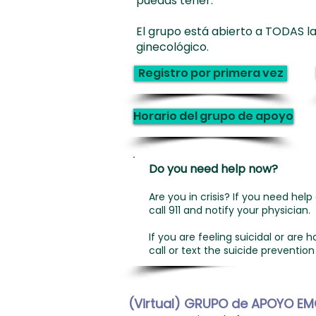
puedas tener.
El grupo está abierto a TODAS l
ginecológico.
Registro por primera vez
Horario del grupo de apoyo
Do you need help now?
Are you in crisis? If you need he
call 911 and notify your physician.
If you are feeling suicidal or ar
call or text the suicide prevention
(Virtual) GRUPO de APOYO EM