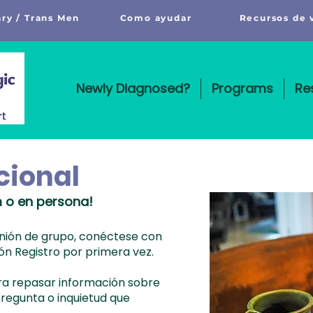
ry / Trans Men
Como ayudar
Recursos de 
Newly Diagnosed?
Programs
Re
cional
 o en persona!
eunión de grupo, conéctese con
ón Registro por primera vez.
a repasar información sobre
pregunta o inquietud que