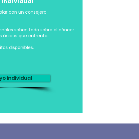
 individual
blar con un consejero
onales saben todo sobre el cáncer
os únicos que enfrenta.
tas disponibles.
o individual